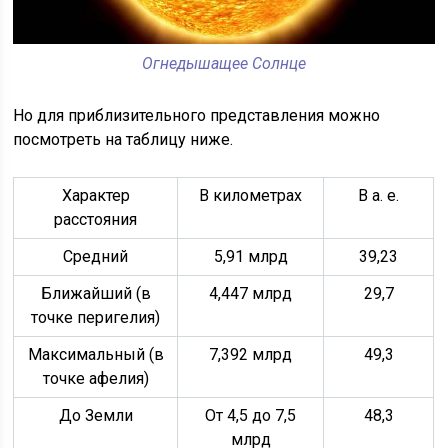
Огнедышащее Солнце
Но для приблизительного представления можно
посмотреть на таблицу ниже.
Характер
В километрах
В а. е.
расстояния
Средний
5,91 млрд
39,23
Ближайший (в
4,447 млрд
29,7
точке перигелия)
Максимальный (в
7,392 млрд
49,3
точке афелия)
До Земли
От 4,5 до 7,5
48,3
млрд