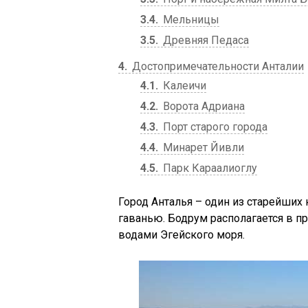
3.4
Мельницы
3.5
Древняя Педаса
4
Достопримечательности Анталии
4.1
Калеичи
4.2
Ворота Адриана
4.3
Порт старого города
4.4
Минарет Йивли
4.5
Парк Караалиоглу
Город Анталья – один из старейших 
гаванью. Бодрум располагается в п
водами Эгейского моря.