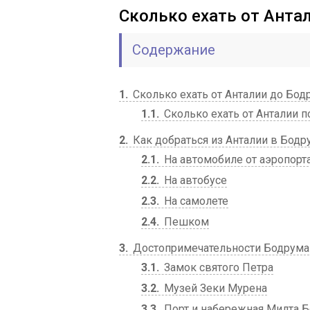
Сколько ехать от Анта
Содержание
1
Сколько ехать от Анталии до Бод
1.1
Сколько ехать от Анталии 
2
Как добраться из Анталии в Бодр
2.1
На автомобиле от аэропорт
2.2
На автобусе
2.3
На самолете
2.4
Пешком
3
Достопримечательности Бодрума
3.1
Замок святого Петра
3.2
Музей Зеки Мурена
3.3
Порт и набережная Милта 