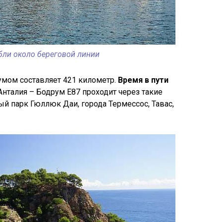
бли около береговой линии
умом составляет 421 километр.
Время в пути
Анталия – Бодрум Е87 проходит через такие
й парк Гюллюк Даи, города Термессос, Тавас,