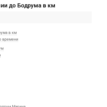
лии до Бодрума в км
рума в км
по времени
ум
а
Бодрум Марина