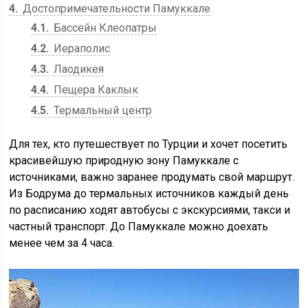
4
Достопримечательности Памуккале
4.1
Бассейн Клеопатры
4.2
Иераполис
4.3
Лаодикея
4.4
Пещера Каклык
4.5
Термальный центр
Для тех, кто путешествует по Турции и хочет посетить
красивейшую природную зону Памуккале с
источниками, важно заранее продумать свой маршрут.
Из Бодрума до термальных источников каждый день
по расписанию ходят автобусы с экскурсиями, такси и
частный транспорт. До Памуккале можно доехать
менее чем за 4 часа.