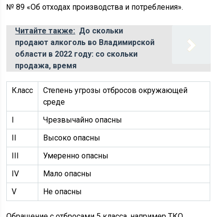
№ 89 «Об отходах производства и потребления».
Читайте также:
До скольки
продают алкоголь во Владимирской
области в 2022 году: со скольки
продажа, время
Класс
Степень угрозы отбросов окружающей
среде
I
Чрезвычайно опасны
II
Высоко опасны
III
Умеренно опасны
IV
Мало опасны
V
Не опасны
Обращение с отбросами 5 класса, например ТКО