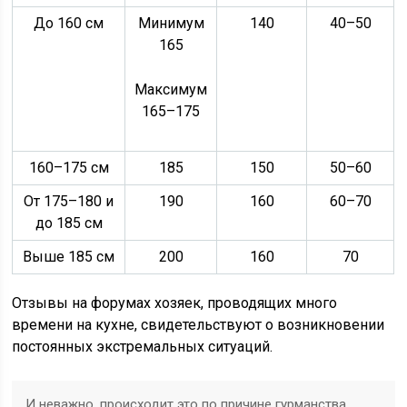
До 160 см
Минимум
140
40–50
165
Максимум
165–175
160–175 см
185
150
50–60
От 175–180 и
190
160
60–70
до 185 см
Выше 185 см
200
160
70
Отзывы на форумах хозяек, проводящих много
времени на кухне, свидетельствуют о возникновении
постоянных экстремальных ситуаций.
И неважно, происходит это по причине гурманства,