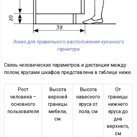
Эскиз для правильного расположения кухонного
гарнитура
Связь человеческих параметров и дистанции между
полом, ярусами шкафов представлена в таблице ниже.
Рост
Высота
Высота
От
человека –
верхней
навесного
границы
основного
границы
яруса от
нижнего
пользователя
мебели,
пола, см
яруса до
см
дна
верхнего,
см